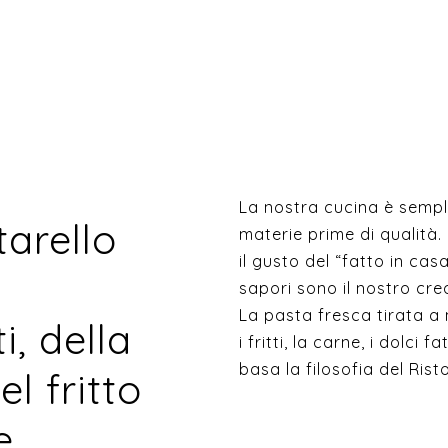
La nostra cucina è sempl
arello
materie prime di qualità.
il gusto del “fatto in cas
sapori sono il nostro cre
La pasta fresca tirata a
i, della
i fritti, la carne, i dolci f
basa la filosofia del Rist
l fritto
e.