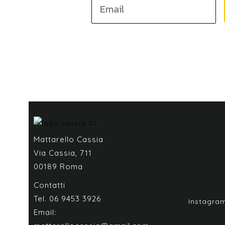
Mattarello Cassia
Via Cassia, 711
00189 Roma
Contatti
Tel. 06 9453 3926
Instagra
Email: