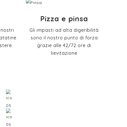
Pizza e pinsa
 nostri
Gli impasti ad alta digeribilità
atatine
sono il nostro punto di forza
istere.
grazie alle 42/72 ore di
lievitazione
INDIRIZZO
Via Cassia, 711
TELEFONO
06 9453 3926