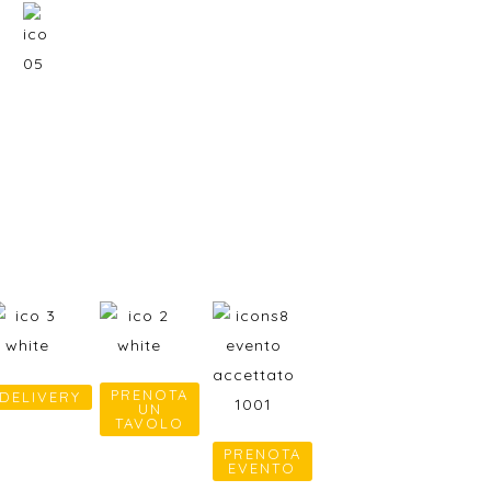
EMAIL
mattarellocassia@gmail.com
PRENOTA
DELIVERY
UN
TAVOLO
PRENOTA
EVENTO