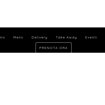
amo
Menù
Delivery
Take Away
Eventi
PRENOTA ORA
Chi Siamo