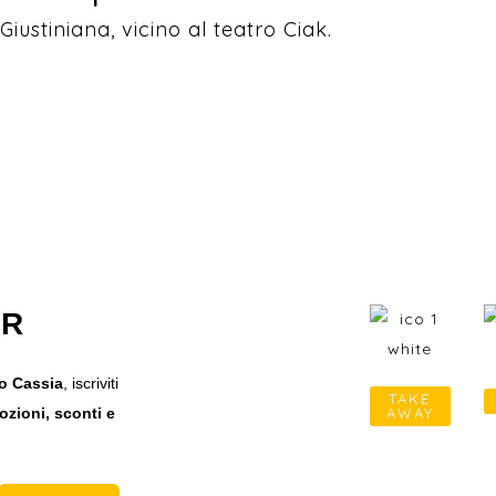
Giustiniana, vicino al teatro Ciak.
ER
lo Cassia
, iscriviti
TAKE
zioni, sconti e
AWAY